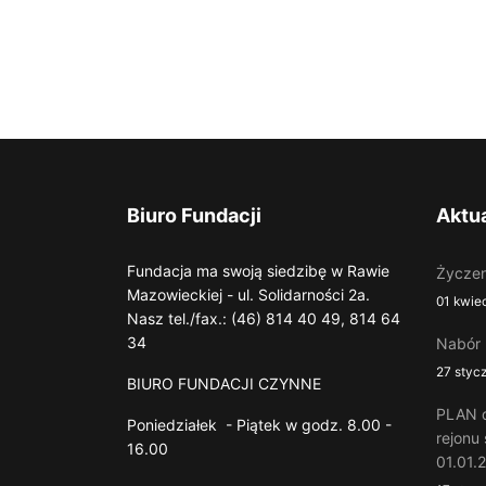
PLAN d
Poniedziałek - Piątek w godz. 8.00 -
rejonu
16.00
01.01.
17 styc
A4 Infociacho
Informacje o plikach
cookie
Ta strona używa plików Cookies.
Dowiedz się więcej o celu ich
używania i możliwości zmiany
ustawień Cookies w przeglądarce.
Czytaj więcej...
all4web