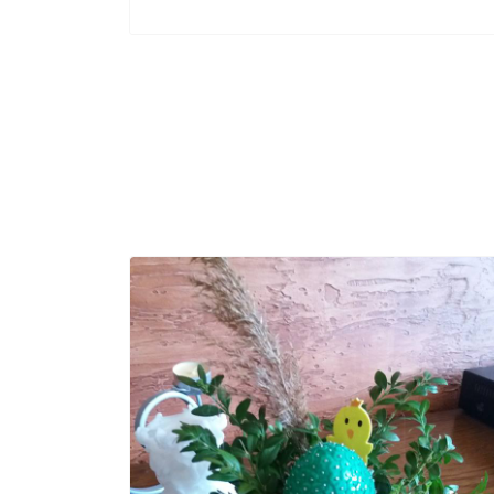
Previous
N
Cudeńka
Takie cudeńka Podopieczni Domu
Dziennego Pobytu przygotowali