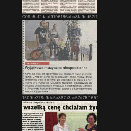
A11e69caf5e6b6e037106f5997ec4476