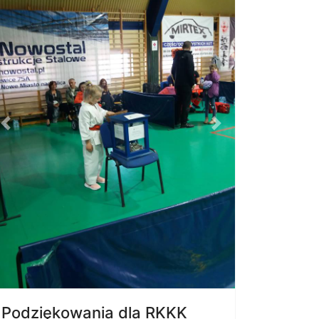
Previous
Next
Podziękowania dla RKKK
Serdeczne podziękowania dla
Rawski
Klub Karate Kyokushin
.
Bardzo dziękujemy za zaproszenie i
wsparcie Naszych podopiecznych oraz
za propagowanie idei wolontari
atu.
Czytaj więcej...