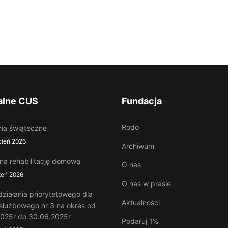
ziałania priorytetowego dla
Aktualności
 służbowego nr 3 na okres od
2025r do 30.06.2025r
Podaruj 1%
zeń 2025