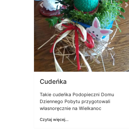
własnoręcznie na Wielkanoc
Czytaj więcej...
Biuro Fundacji
Aktu
Fundacja ma swoją siedzibę w Rawie
Życzen
Mazowieckiej - ul. Solidarności 2a.
01 kwie
Nasz tel./fax.: (46) 814 40 49, 814 64
34
Nabór 
27 styc
BIURO FUNDACJI CZYNNE